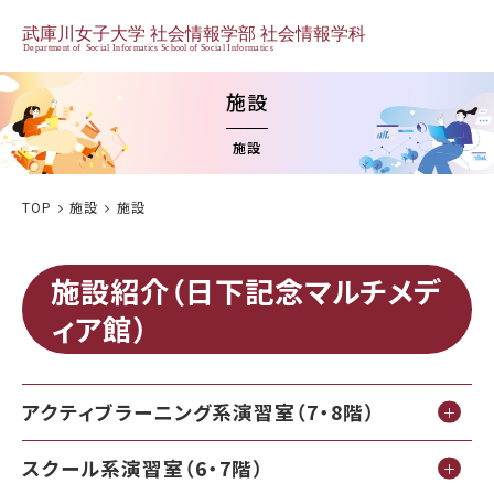
施設
施設
TOP
施設
施設
施設紹介（日下記念マルチメデ
ィア館）
アクティブラーニング系演習室（7・8階）
スクール系演習室（6・7階）